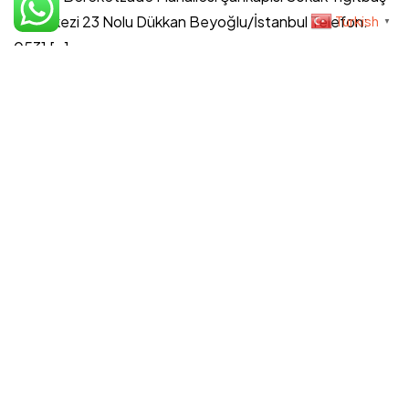
Design By Fikrimood
Turkish
İş Merkezi 23 Nolu Dükkan Beyoğlu/İstanbul Telefon:
▼
0531 […]...
admin
Eyl 21, 2023
Read More