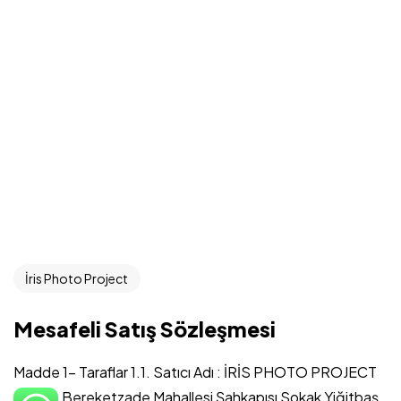
Mesafeli Satış Sözleşmesi
Gizlilik Sözleşmesi
Şartlar & Koşullar
Teslimat Bilgisi
İris Photo Project
Mesafeli Satış Sözleşmesi
Madde 1- Taraflar 1.1. Satıcı Adı : İRİS PHOTO PROJECT
©2023 İris Photo Project, Tüm Hakları Saklıdır.
Adresi: Bereketzade Mahallesi Şahkapısı Sokak Yiğitbaş