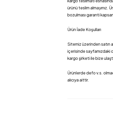
kargo teslimatı esnasınd
ürünü teslim almayınız. Ü
bozulması garanti kapsam
Ürün İade Koşulları
Sitemiz üzerinden satın a
içerisinde sayfamızdaki o
kargo şirketi ile bize ulaşt
Ürünlerde defo v.s. olmad
alıcıya aittir.