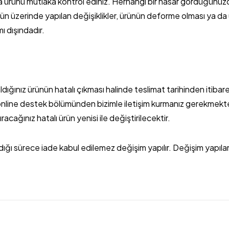
a ürünü mutlaka kontrol ediniz. Herhangi bir hasar gördüğünüz
rün üzerinde yapılan değişiklikler, ürünün deforme olması ya da ü
ı dışındadır.
ldığınız ürünün hatalı çıkması halinde teslimat tarihinden itiba
nline destek bölümünden bizimle iletişim kurmanız gerekmektedi
ıracağınız hatalı ürün yenisi ile değiştirilecektir.
ığı sürece iade kabul edilemez değişim yapılır. Değişim yapıla