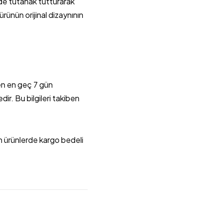
de tutanak tutturarak
rünün orijinal dizaynının
ren en geç 7 gün
r. Bu bilgileri takiben
n ürünlerde kargo bedeli