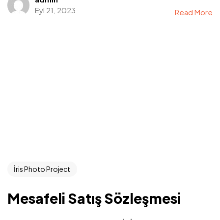
Eyl 21, 2023
Read More
Mesafeli Satış Sözleşmesi
Gizlilik Sözleşmesi
Şartlar & Koşullar
Teslimat Bilgisi
İris Photo Project
Mesafeli Satış Sözleşmesi