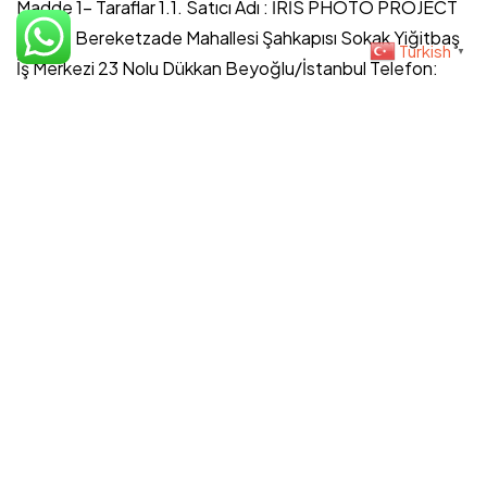
Madde 1- Taraflar 1.1. Satıcı Adı : İRİS PHOTO PROJECT
©2023 İris Photo Project, Tüm Hakları Saklıdır.
Adresi: Bereketzade Mahallesi Şahkapısı Sokak Yiğitbaş
Design By Fikrimood
Turkish
▼
İş Merkezi 23 Nolu Dükkan Beyoğlu/İstanbul Telefon:
0531 […]...
admin
Eyl 21, 2023
Read More