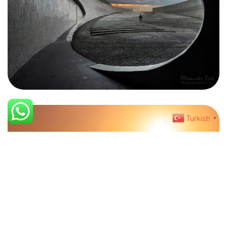
Teslimat Bilgisi
©2023 İris Photo Project, Tüm Hakları Saklıdır.
Design By Fikrimood
Turkish
▼