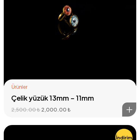
Ürünler
Çelik yüzük 13mm – 11mm
2,500.00
₺
2,000.00
₺
İndirim