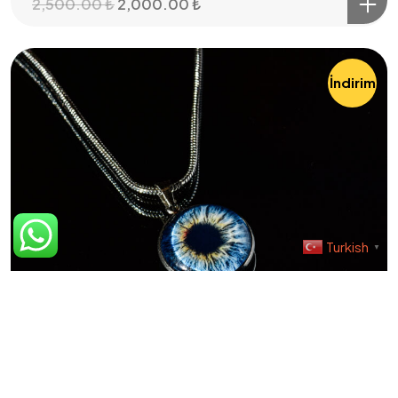
2,500.00
₺
2,000.00
₺
Şartlar & Koşullar
İndirim
Teslimat Bilgisi
©2023 İris Photo Project, Tüm Hakları Saklıdır.
Design By Fikrimood
Turkish
▼