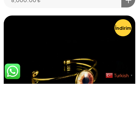
8,000.00
₺
Şartlar & Koşullar
Teslimat Bilgisi
İndirim
©2023 İris Photo Project, Tüm Hakları Saklıdır.
Design By Fikrimood
Turkish
▼