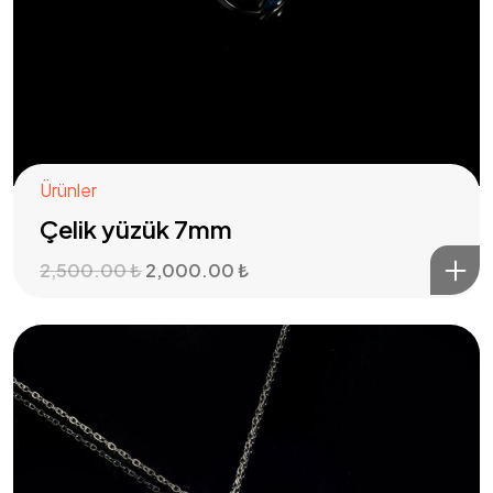
Ürünler
Çelik yüzük 7mm
2,500.00
₺
2,000.00
₺