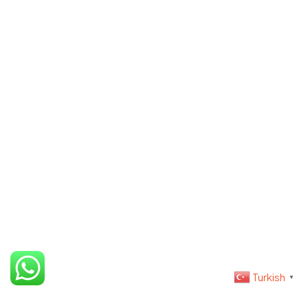
Mesafeli Satış Sözleşmesi
Gizlilik Sözleşmesi
Şartlar & Koşullar
Teslimat Bilgisi
©2023 İris Photo Project, Tüm Hakları Saklıdır.
Design By Fikrimood
Turkish
▼
Fiyat Aralığı