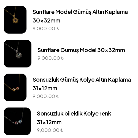
Sunflare Model Gümüş Altın Kaplama
30x32mm
9,000.00
₺
Sunflare Gümüş Model 30x32mm
9,000.00
₺
Sonsuzluk Gümüş Kolye Altın Kaplama
31x12mm
Mesafeli Satış Sözleşmesi
9,000.00
₺
Gizlilik Sözleşmesi
Sonsuzluk bileklik Kolye renk
31x12mm
Şartlar & Koşullar
9,000.00
₺